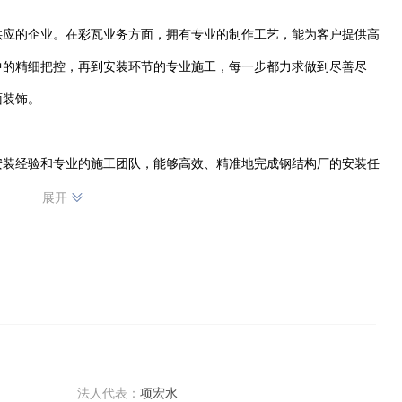
供应的企业。在彩瓦业务方面，拥有专业的制作工艺，能为客户提供高
中的精细把控，再到安装环节的专业施工，每一步都力求做到尽善尽
装饰。

安装经验和专业的施工团队，能够高效、精准地完成钢结构厂的安装任
展开
供各类优质钢筋材料，严格遵循行业标准，确保产品质量可靠。无论是
供应，我们都以专业的态度、优质的产品和服务，满足客户在建筑领域
法人代表：
项宏水