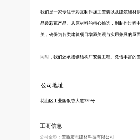
我们是一家专注于彩瓦制作加工安装以及建筑辅材
品质彩瓦产品。从原材料的精心挑选，到制作过程
美，确保为各类建筑项目增添美观与实用兼具的屋面
同时，我们还承接钢结构厂安装工程。凭借丰富的
务，保障工程质量和进度。

此外，我们在钢筋材料供应上也有着突出表现。提
公司地址
彩瓦制作安装、钢结构厂工程承接，还是钢筋材料
花山区工业园银杏大道339号
的各种需求，与客户携手打造更多优质工程。 
工商信息
公司全称：
安徽宏志建材科技有限公司