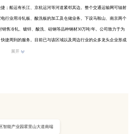
快捷；船运有长江、京杭运河等河道紧邻其边。整个交通运输网可辐射
家电行业用冷轧板、酸洗板的加工及仓储业务。下设马鞍山、南京两个
时销售冷轧、镀锌、酸洗、硅钢等品种钢材30万吨/年。公司致力于为
、快捷周到的服务。目前已与该区域以及周边行业的众多龙头企业形成
户满意、持续改进”的质量方针，致力于为客户提供最专业的钢材加工
展开
区智能产业园霍里山大道南端