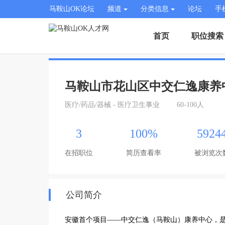
马鞍山OK论坛
频道
分类信息
论坛
手
首页
职位搜索
马鞍山市花山区中交仁逸康养
医疗/药品/器械 - 医疗卫生事业
60-100人
3
100%
5924
在招职位
简历查看率
被浏览次
公司简介
安徽首个项目——中交仁逸（马鞍山）康养中心，