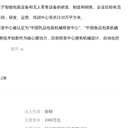
专注于智能包装设备和无人零售设备的研发、制造和销售。企业目前有员
车间，研发、运营、培训中心等共计20万平方米。

始终将技术创新作为核心驱动力，目前研发中心拥有机械设计、自动化控
2020年底，公司主持起草或参与制定了12项国家标准和7项行业标准。
展开
专利187项、实用新型专利346项）；国际发明专利5项。

2米
同时公司还为客户提供整线规划、设计、工程安装、设备生命周期维护
地区以及中国31个省市自治区，中粮集团、伊利集团、蒙牛乳业、光明
今麦郎、恒瑞制药、双鹤药业等国内著名企业，以及雀巢、达能、可口
用磨坊、荷兰菲仕兰乳品，日本明治、费列罗等著名跨国公司均为本公
法人代表：
徐韧
注册资本：
1000万元