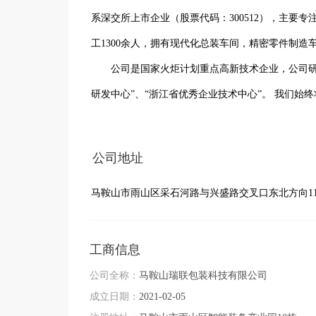
系深交所上市企业（股票代码：300512），主要
工1300余人，拥有现代化总装车间，精密零件制造
       公司是国家火炬计划重点高新技术企业，公司研发中心被认定为“中国乳品包装机械研发中心”、“中国食品包装机械
研发中心”、“浙江省优秀企业技术中心”。 我们
制、生物工程等领域中高级技术人才190余名。截止
申报国家专利总共717项，其中授权专利612项（发明
公司地址
     中亚拥有十一大类百余种各类设备，包括吹瓶设备、灌装设备、后道智能包装生产线，广泛应用于乳品、饮料、医疗
马鞍山市雨山区采石河路与兴盛路交叉口东北方向11
健康、日化、油脂、食品、调味品、白酒等行业，
等全面解决方案。中亚的产品已经覆盖55个国家和
乳业、娃哈哈、农夫山泉、康师傅、统一、旺旺、
工商信息
可乐、百事可乐、联合利华、嘉吉、益海嘉里、通
公司全称：
马鞍山瑞联包装科技有限公司
成立日期：
2021-02-05
司客户。