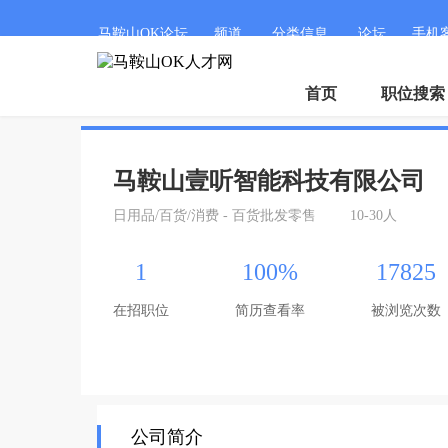
马鞍山OK论坛
频道
分类信息
论坛
手机
首页
职位搜索
马鞍山壹听智能科技有限公司
日用品/百货/消费 - 百货批发零售
10-30人
1
100%
17825
在招职位
简历查看率
被浏览次数
公司简介