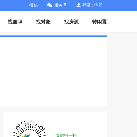
微信
服务号
登录
|
注册
找兼职
找对象
找房源
转闲置
微信扫一扫