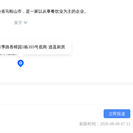
安徽省马鞍山市，是一家以从事餐饮业为主的企业。
展开
季路香樟园1栋103号底商·逍遥厨房
底商·逍遥厨房
立即投递
刷新时间：2026-08-08 07:12