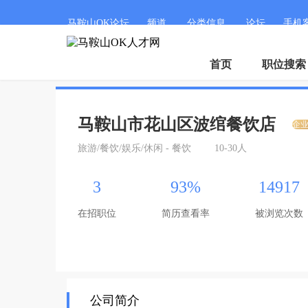
马鞍山OK论坛
频道
分类信息
论坛
手机
首页
职位搜索
马鞍山市花山区波绾餐饮店
企
旅游/餐饮/娱乐/休闲 - 餐饮
10-30人
3
93%
14917
在招职位
简历查看率
被浏览次数
公司简介