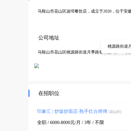
马鞍山市花山区波绾餐饮店，成立于2020，位于
公司地址
桃源路街道月
马鞍山市花山区桃源路街道月季路香樟园1栋103号
在招职位
印象汇 | 炒饭炒面店·熟手灶台师傅
[花山区]
全职 / 6000-8000元/月 / 3年 / 不限