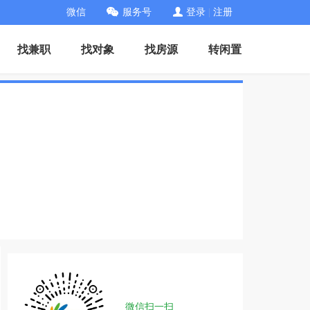
微信
服务号
登录
|
注册
找兼职
找对象
找房源
转闲置
微信扫一扫