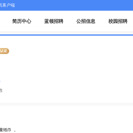
机客户端
简历中心
蓝领招聘
公招信息
校园招聘
业认证
1
数
巾  。
