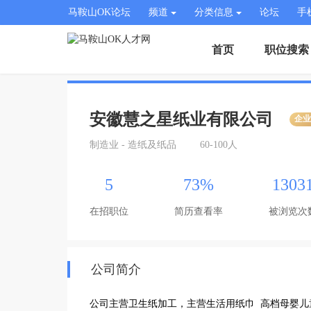
马鞍山OK论坛
频道
分类信息
论坛
手
首页
职位搜索
安徽慧之星纸业有限公司
企
制造业 - 造纸及纸品
60-100人
5
73%
1303
在招职位
简历查看率
被浏览次
公司简介
公司主营卫生纸加工，主营生活用纸巾  高档母婴儿童纸