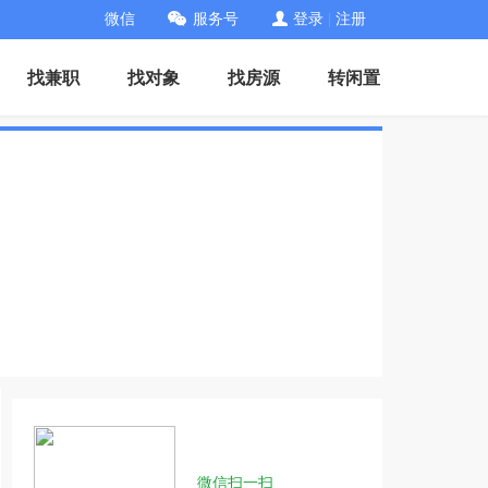
微信
服务号
登录
|
注册
找兼职
找对象
找房源
转闲置
微信扫一扫