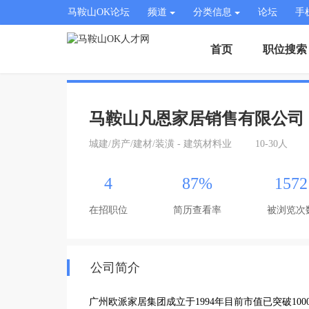
马鞍山OK论坛
频道
分类信息
论坛
手
首页
职位搜索
马鞍山凡恩家居销售有限公司
城建/房产/建材/装潢 - 建筑材料业
10-30人
4
87%
1572
在招职位
简历查看率
被浏览次
公司简介
广州欧派家居集团成立于1994年目前市值已突破1