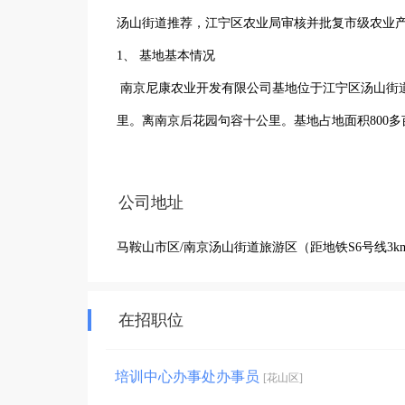
汤山街道推荐，江宁区农业局审核并批复市级农业产
1、 基地基本情况

 南京尼康农业开发有限公司基地位于江宁区汤山街道阜东社区，离汤山温泉十几公里，离句容碧桂园凤凰城轻轨站3公
里。离南京后花园句容十公里。基地占地面积800
染。水电路等基础设施五百多万资金已全部完成。建设
棚。60亩奶油草莓生产基地，100多亩水面，道路
公司地址
池。120亩生态田藕龙虾泥鳅天然混养池，60亩自
马鞍山市区/南京汤山街道旅游区（距地铁S6号线3k
联网”智慧农业管理系统，可以实时远端观察生产，
在招职位
培训中心办事处办事员
[花山区]