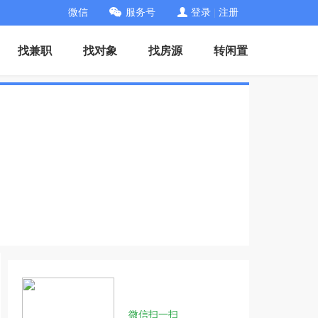
微信
服务号
登录
|
注册
找兼职
找对象
找房源
转闲置
微信扫一扫