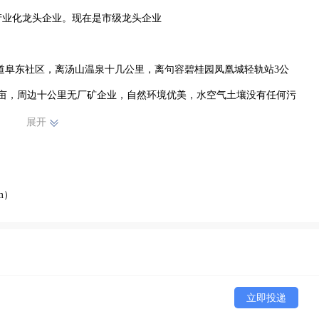
业化龙头企业。现在是市级龙头企业

多亩，周边十公里无厂矿企业，自然环境优美，水空气土壤没有任何污
完成300亩高架采摘阳光玫瑰葡萄生产基地。60亩6米阳光玫瑰高产
展开
、沟渠等基础设施已完工。其中40亩连片自然生长池，20亩专业垂钓
然生态茶叶茶叶基地，原有养殖基地占地面积60亩已关停，建设中的“物
m）
远距离遥控生产，大数据分析生产。可以政府立项农业项目。
立即投递