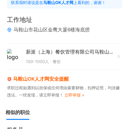
联系我时请说是在
马鞍山OK人才网
上看到的，谢谢！
3.上述福利待遇的享受条件和适用范围以公司福利制
度为准。

工作地址
四、【注意事项】

马鞍山市花山区金鹰大厦6楼海底捞
面试需提供个人身份证原件或身份证明材料。
新派（上海）餐饮管理有限公司马鞍山第一分公司
100-1000人
餐饮
马鞍山OK人才网安全提醒
求职过程如遇到以担保或任何理由索要财物，扣押证照，均涉嫌
违法。一经发现，请立即举报！
立即举报 >
相似的职位