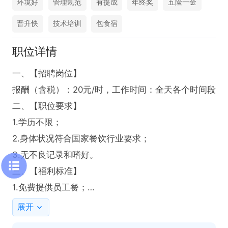
环境好
管理规范
有提成
年终奖
五险一金
晋升快
技术培训
包食宿
职位详情
一、【招聘岗位】

报酬（含税）：20元/时，工作时间：全天各个时间段

二、【职位要求】

1.学历不限；

2.身体状况符合国家餐饮行业要求；

3.无不良记录和嗜好。

三、【福利标准】

1.免费提供员工餐；

2.员工本人和直系亲属在门店用餐享受5-8折优惠（高
展开
峰期、法定节假日等除外）；
