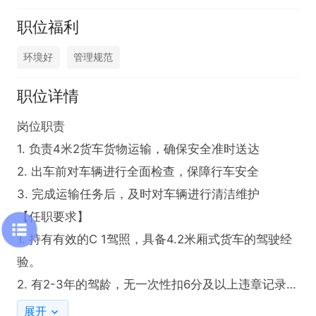
职位福利
环境好
管理规范
职位详情
岗位职责

1. 负责4米2货车货物运输，确保安全准时送达

2. 出车前对车辆进行全面检查，保障行车安全

3. 完成运输任务后，及时对车辆进行清洁维护

【任职要求】

1. 持有有效的C 1驾照，具备4.2米厢式货车的驾驶经
验。

2. 有2-3年的驾龄，无一次性扣6分及以上违章记录。

3. 能接受跑小长途（江浙沪皖周边）每天200-500公
展开