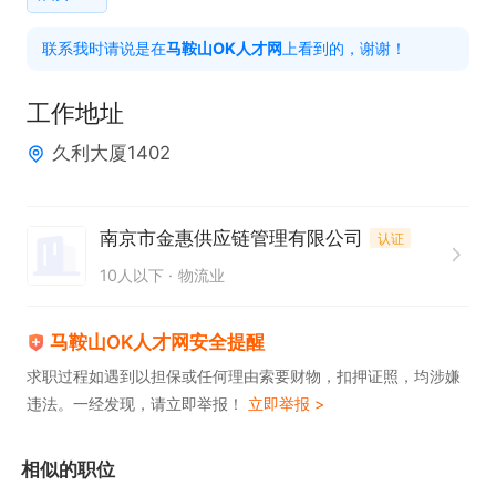
里左右。

联系我时请说是在
马鞍山OK人才网
上看到的，谢谢！
4. 有良好的沟通能力和团队协作精神。

5. 身体健康，适应长时间驾驶。

工作地址
久利大厦1402
【福利待遇】

1. 提供固定工资，月薪8000-12000元

2. 按趟结算
南京市金惠供应链管理有限公司
认证
10人以下
物流业
马鞍山OK人才网安全提醒
求职过程如遇到以担保或任何理由索要财物，扣押证照，均涉嫌
违法。一经发现，请立即举报！
立即举报 >
相似的职位