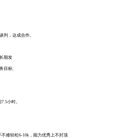
约谈判，达成合作。
长期发
务目标;
间7.5小时。
。
手不难轻松6-10k，能力优秀上不封顶