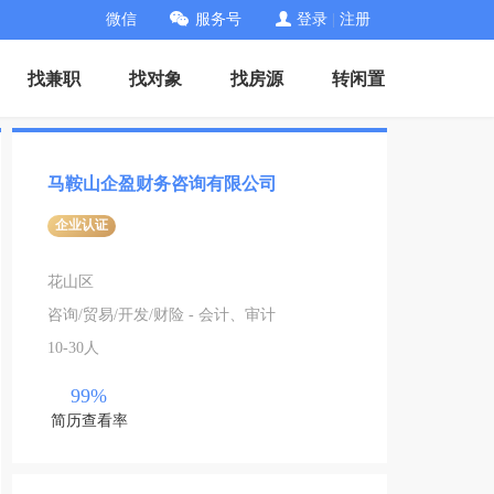
微信
服务号
登录
|
注册
找兼职
找对象
找房源
转闲置
马鞍山企盈财务咨询有限公司
企业认证
花山区
咨询/贸易/开发/财险 - 会计、审计
10-30人
99%
简历查看率