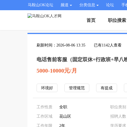
马鞍山OK论坛
频道
分类信息
论坛
手
首页
职位搜索
刷新时间：2026-08-06 13:35
已有1142人查看
电话售前客服（固定双休+行政班+早八
5000-10000元/月
环境好
管理规范
有提成
工作性质
全职
职位类别
工作区域
花山区
招聘人数
工作年限
2年
学历要求