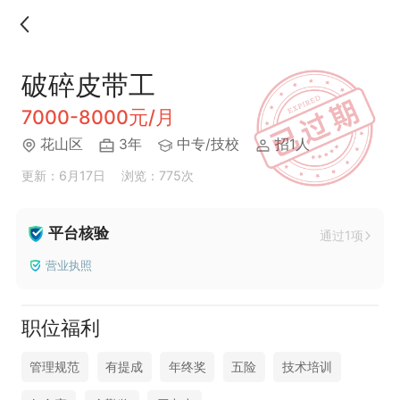
破碎皮带工
7000-8000元/月
花山区
3年
中专/技校
招1人
更新：6月17日
浏览：775次
平台核验
通过1项
营业执照
职位福利
管理规范
有提成
年终奖
五险
技术培训