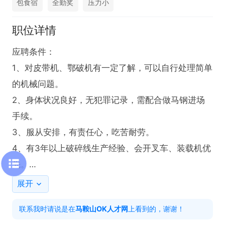
包食宿
全勤奖
压力小
职位详情
应聘条件：

1、对皮带机、鄂破机有一定了解，可以自行处理简单
的机械问题。

2、身体状况良好，无犯罪记录，需配合做马钢进场
手续。

3、服从安排，有责任心，吃苦耐劳。

4、有3年以上破碎线生产经验、会开叉车、装载机优
先。

5、可以接受灰尘、噪音较大的工作环境。

展开
6、有B照

联系我时请说是在
马鞍山OK人才网
上看到的，谢谢！
工作内容：
