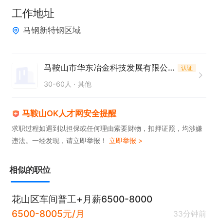
1、操控皮带机；

工作地址
2、破碎间设备的日常维护、保养；

马钢新特钢区域
3、当班其他事务。

 工作时间：长白班，周休一天。7:30-5:30

     福利待遇：1、综合月薪：7000-8000左右；2、
马鞍山市华东冶金科技发展有限公司
认证
买五险.
30-60人
其他
马鞍山OK人才网安全提醒
求职过程如遇到以担保或任何理由索要财物，扣押证照，均涉嫌
违法。一经发现，请立即举报！
立即举报 >
相似的职位
花山区车间普工+月薪6500-8000
6500-8005元/月
33分钟前