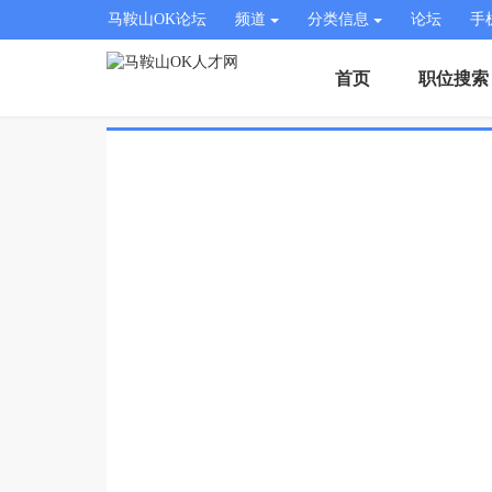
马鞍山OK论坛
频道
分类信息
论坛
手
首页
职位搜索