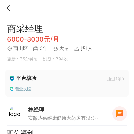
商采经理
6000-8000元/月
雨山区
3年
大专
招1人
更新：35分钟前
浏览：294次
平台核验
通过1项
营业执照
林经理
安徽达嘉维康健康大药房有限公司
职位福利