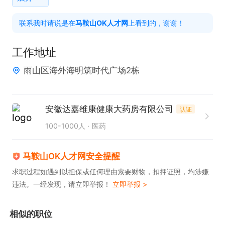
4. 统筹商品价格体系、市场竞品对标、全渠道商品运
联系我时请说是在
马鞍山OK人才网
上看到的，谢谢！
营，联动门店运营做品类营销，提升整体销售与利
润；

工作地址
5. 负责商采团队搭建、制度流程完善、团队管理及绩
雨山区海外海明筑时代广场2栋
效考核。

任职要求

安徽达嘉维康健康大药房有限公司
认证
1. 大专及以上学历，药学、市场营销、经管类优先；

100-1000人
医药
2. 3年以上连锁药店采购/商采管理经验，熟悉连锁药
店完整商采体系与基础GSP合规；

马鞍山OK人才网安全提醒
3. 具备成熟的品类优化、毛利提升、库存管理经验，
求职过程如遇到以担保或任何理由索要财物，扣押证照，均涉嫌
违法。一经发现，请立即举报！
立即举报 >
有真实落地成果案例；

4. 拥有较强的谈判沟通能力、资源整合能力，数据表
相似的职位
格应用能力；
