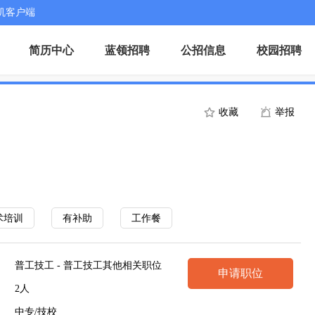
机客户端
简历中心
蓝领招聘
公招信息
校园招聘
收藏
举报
术培训
有补助
工作餐
普工技工 - 普工技工其他相关职位
申请职位
2人
中专/技校