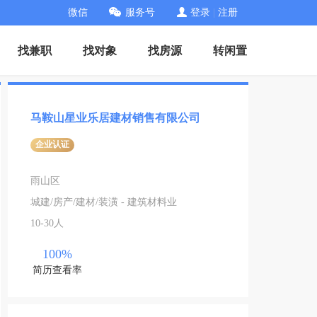
微信
服务号
登录
|
注册
找兼职
找对象
找房源
转闲置
马鞍山星业乐居建材销售有限公司
企业认证
雨山区
城建/房产/建材/装潢 - 建筑材料业
10-30人
100%
简历查看率