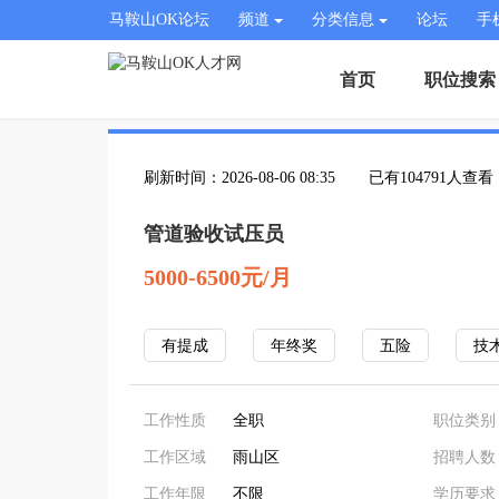
马鞍山OK论坛
频道
分类信息
论坛
手
首页
职位搜索
刷新时间：2026-08-06 08:35
已有104791人查看
管道验收试压员
5000-6500元/月
有提成
年终奖
五险
技
工作性质
全职
职位类别
工作区域
雨山区
招聘人数
工作年限
不限
学历要求