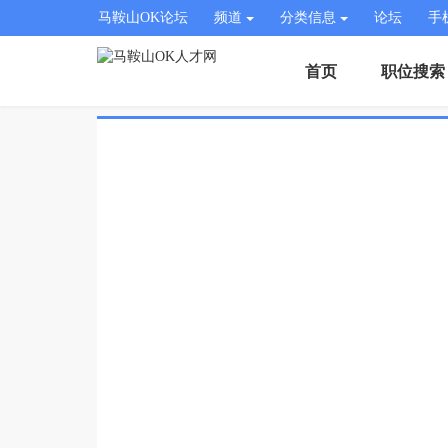
马鞍山OK论坛
频道
分类信息
论坛
手
首页
职位搜索