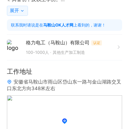
2. 身体健康，能适应岗位工作需求。

展开
联系我时请说是在
马鞍山OK人才网
上看到的，谢谢！
福利待遇：

1. 享有节假日福利。

格力电工（马鞍山）有限公司
认证
2. 拥有年底年终奖及积分福利。

100-1000人
其他生产加工制造
3. 公司员工活动丰富多样。

4. 入职即购买五险，转正后购买公积金。

工作地址
5. 格力新产业园正在投产建设，新厂岗位充裕，发展
安徽省马鞍山市雨山区岱山东一路与金山湖路交叉
空间广阔，晋升机会众多。

口东北方向348米左右
6. 提供技术培、训，设有年假及补助，还提供专车接
送服务。

工作环境：

工作环境良好，管理规范，交通便利。