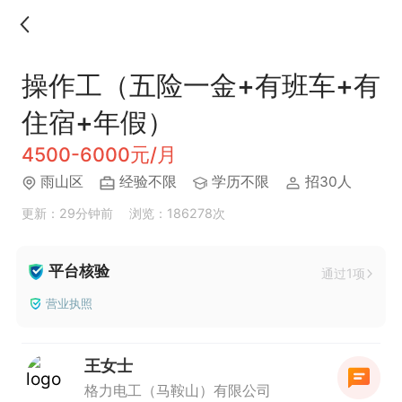
操作工（五险一金+有班车+有
住宿+年假）
4500-6000元/月
雨山区
经验不限
学历不限
招30人
更新：29分钟前
浏览：186278次
平台核验
通过1项
营业执照
王女士
格力电工（马鞍山）有限公司