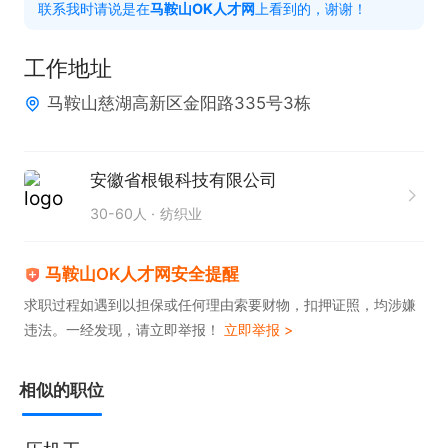
联系我时请说是在
马鞍山OK人才网
上看到的，谢谢！
           相处。

福利待遇：1.月薪4500-5000元，长白班；

工作地址
          2.公司提供各种岗位技术培、训；

马鞍山慈湖高新区金阳路335号3栋
          3.为员工缴纳五险，提供工作餐，节假日，年
终奖金等福利；

          4.创造快速晋升空间；

安徽省根银科技有限公司
30-60人
纺织业
公司地址：安徽省马鞍山市慈湖高新区金阳路335号

马鞍山OK人才网安全提醒
公司提供职业培、训，五险，节假日福利，晋升，星
求职过程如遇到以担保或任何理由索要财物，扣押证照，均涉嫌
违法。一经发现，请立即举报！
立即举报 >
级住宿，工作餐等福利。现诚聘精英，期待您的加入
相似的职位