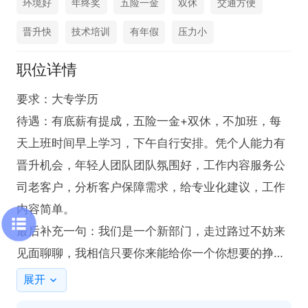
环境好
年终奖
五险一金
双休
交通方便
晋升快
技术培训
有年假
压力小
职位详情
要求：大专学历

待遇：有底薪有提成，五险一金+双休，不加班，每
天上班时间早上学习，下午自行安排。凭个人能力有
晋升机会，年轻人团队团队氛围好，工作内容服务公
司老客户，分析客户保障需求，给专业化建议，工作
内容简单。

最后补充一句：我们是一个新部门，走过路过不妨来
见面聊聊，我相信只要你来能给你一个你想要的挣钱
平台。
展开