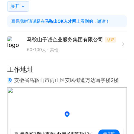
9:00-12:00，13:30-18:00（绝不加班）

展开
每周日休息。其他假期按国假放（带薪）

联系我时请说是在
马鞍山OK人才网
上看到的，谢谢！
业务内容：财税代理+知识产权+企业融资

马鞍山子诚企业服务集团有限公司
认证
新人有七天带薪培、训，轻松掌握业务知识。

60-100人
其他
岗位职责：公司提供客户资源，在自己工位上通过电
工作地址
话的形式沟通邀约客户，无需外出，客户由公司顾问
安徽省马鞍山市雨山区安民街道万达写字楼2楼
去谈。

岗位要求：

有一定销售经验（电销经验优先考虑）

学习能力强，沟通能力较好

有挣钱欲望，成长欲望，不要平庸人员

安徽省马鞍山市雨山区安民街道万达写字楼2楼
去导航