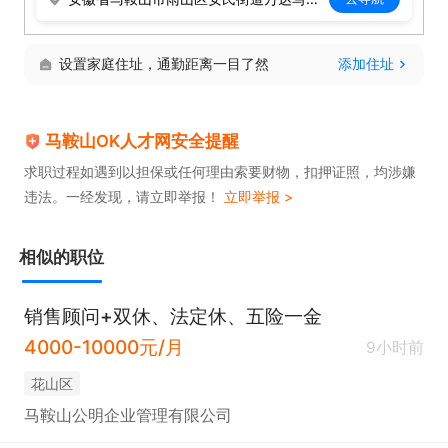
晋升渠道：

设置家庭住址，通勤距离一目了然
添加住址
客户经理→储备主管→主管→顾问→分公司负责人

马鞍山OK人才网安全提醒
工作地点：

求职过程如遇到以担保或任何理由索要财物，扣押证照，均涉嫌
马鞍山市雨山区万达写字楼2楼整层

违法。一经发现，请立即举报！
立即举报 >
子诚集团致力于打造马鞍山企服行业标杆企业，公司
相似的职位
以真诚的态度对待每一位面试者，望无意长久稳定发
展的面试者勿扰！
销售顾问+双休、法定休、五险一金
4000-10000元/月
9小时前
花山区
马鞍山公明企业管理有限公司