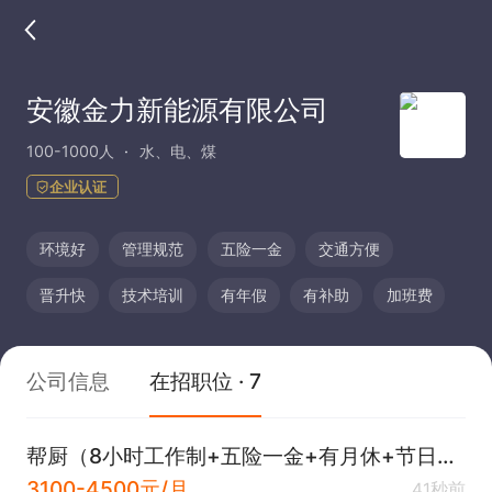
安徽金力新能源有限公司
100-1000人
水、电、煤
企业认证
环境好
管理规范
五险一金
交通方便
晋升快
技术培训
有年假
有补助
加班费
公司信息
在招职位 · 7
帮厨（8小时工作制+五险一金+有月休+节日福利+生日福利）
3100-4500元/月
41秒前