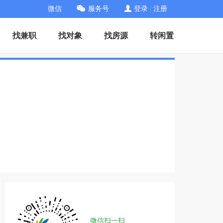
微信
服务号
登录
|
注册
找兼职
找对象
找房源
转闲置
微信扫一扫