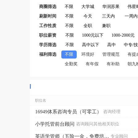
商圈筛选
不限
大学城
华润苏果
伟星
刷新时间
不限
今天
三天内
一周内
工作性质
不限
全职
兼职
职位薪资
不限
1000元以下
1000-2000元
学历筛选
不限
高中以下
高中
中专/
福利筛选
不限
环境好
管理规范
有提
全勤奖
有年假
有补助
朝九
职位名
16949体系咨询专员（可零工）
咨询经理
小学托管前台顾问
咨询顾问其他相关职位
英语学管师（五险一金，免费培训，带薪休假）
专业顾问