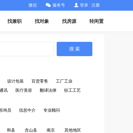
微信
服务号
登录
|
注册
找兼职
找对象
找房源
转闲置
搜 索
设计包装
百货零售
工厂工业
通讯
医疗美容
翻译法律
轻工工艺
咨询员
信息中介
专业顾问
和县
含山县
南京
其他地区