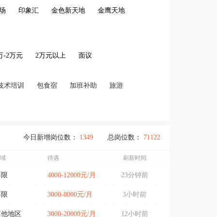
场
印象汇
金色新天地
金鹰天地
2万-2万元
2万元以上
面议
技术培训
包食宿
加班补助
旅游
今日新增岗位数：
1349
总岗位数：
71122
域
待遇
刷新时间
不限
4000-12000元/月
23分钟前
不限
3000-8000元/月
3小时前
其他地区
3000-20000元/月
12小时前