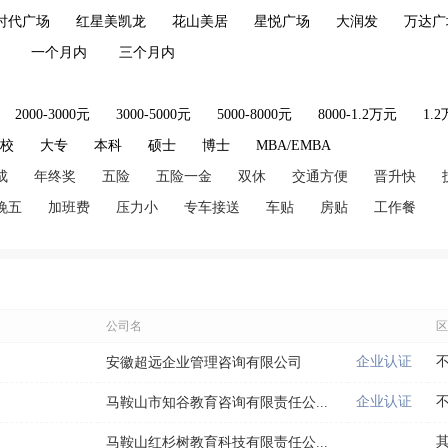
时代广场
红星美凯龙
花山美居
星悦广场
大润发
万达广
一个月内
三个月内
2000-3000元
3000-5000元
5000-8000元
8000-1.2万元
1.
技校
大专
本科
硕士
博士
MBA/EMBA
成
年终奖
五险
五险一金
双休
交通方便
晋升快
晚五
加班费
压力小
专车接送
车贴
房贴
工作餐
公司名
区
企业认证
安徽超远企业管理咨询有限公司
企业认证
马鞍山市知谷教育咨询有限责任公...
马鞍山红杉树教育科技有限责任公...