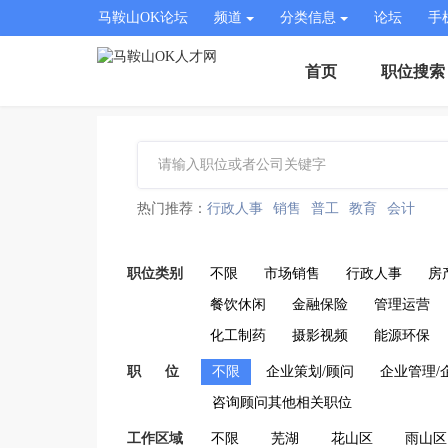
马鞍山OK论坛
频道
分类信息
论坛
手
首页
职位搜索
热门推荐：
行政人事
销售
普工
教育
会计
职位类别
不限
市场销售
行政人事
房
餐饮休闲
金融保险
管理运营
化工制药
摄影视频
能源环保
职 位
不限
企业策划/顾问
企业管理/
咨询顾问其他相关职位
工作区域
不限
芜湖
花山区
雨山区