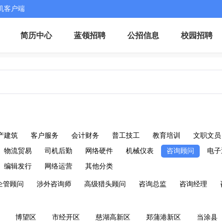
机客户端
简历中心
蓝领招聘
公招信息
校园招聘
产建筑
客户服务
会计财务
普工技工
教育培训
文职文员
物流贸易
司机后勤
网络硬件
机械仪表
咨询顾问
电子
编辑发行
网络运营
其他分类
企管顾问
涉外咨询师
高级猎头顾问
咨询总监
咨询经理
博望区
市经开区
慈湖高新区
郑蒲港新区
当涂县